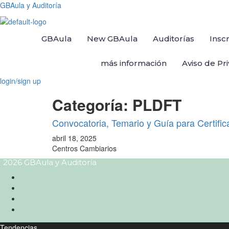
GBAula y Auditoría
GBAula
New GBAula
Auditorías
Insc
más información
Aviso de Pr
login/sign up
Categoría:
PLDFT
Convocatoria, Temario y Guía para Certif
abril 18, 2025
Centros Cambiarios
2026 GBAula y Auditoría
Tendencias