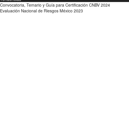
Convocatoria, Temario y Guía para Certificación CNBV 2024
Evaluación Nacional de Riesgos México 2023
Sign In
La contraseña debe tener un mínimo de 8 caracteres de números y let
Acepto haber leído el Aviso de Privacidad y otorgo mi consentimiento
Recordarme
Sign In
Registro
Restaurar la contraseña
Send reset link
Password reset link sent
to your email
Cerrar
Confirmation link sent
Por favor, sigue las instrucciones enviadas a tu 