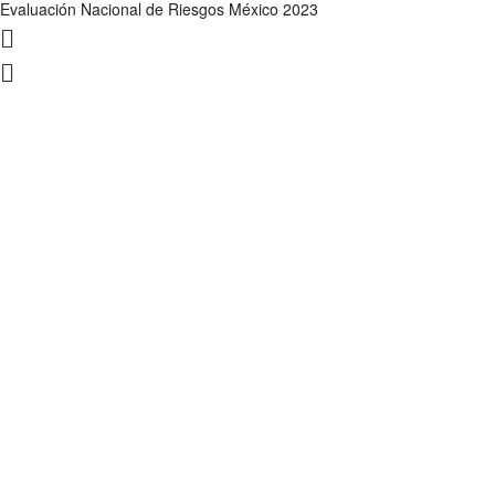
Evaluación Nacional de Riesgos México 2023
Sign In
La contraseña debe tener un mínimo de 8 caracteres de números y let
Acepto haber leído el Aviso de Privacidad y otorgo mi consentimiento
Recordarme
Sign In
Registro
Restaurar la contraseña
Send reset link