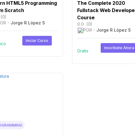
rn HTML5 Programming
The Complete 2020
m Scratch
Fullstack Web Develope
(0)
Course
OR -
Jorge R López S
0.0
(0)
POR -
Jorge R López S
Iniciar Curso
ico
Inscríbete Ahora
Gratis
OGRAMMING