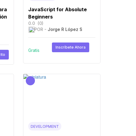
ara
JavaScript for Absolute
ión
Beginners
0.0
(0)
POR -
Jorge R López S
Inscríbete Ahora
Gratis
ito
DEVELOPMENT