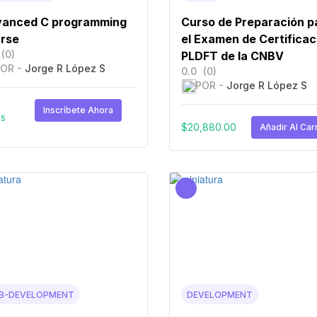
anced C programming
Curso de Preparación p
rse
el Examen de Certificac
(0)
PLDFT de la CNBV
OR -
Jorge R López S
0.0
(0)
POR -
Jorge R López S
Inscríbete Ahora
is
$
20,880.00
Añadir Al Carr
B-DEVELOPMENT
DEVELOPMENT