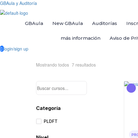
GBAula y Auditoría
GBAula
New GBAula
Auditorías
Insc
más información
Aviso de Pr
login/sign up
Mostrando todos
7
resultados
Categoría
PLDFT
PR
Nivel