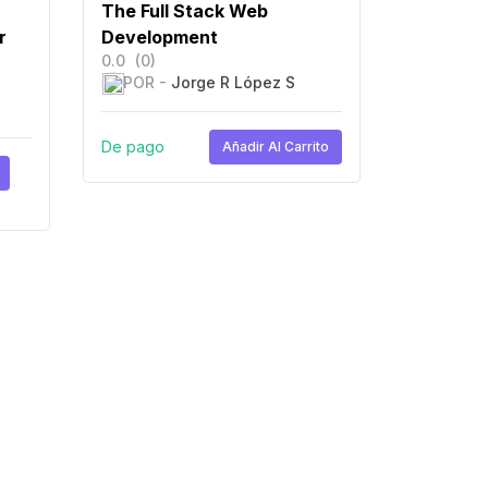
The Full Stack Web
r
Development
0.0
(0)
POR -
Jorge R López S
De pago
Añadir Al Carrito