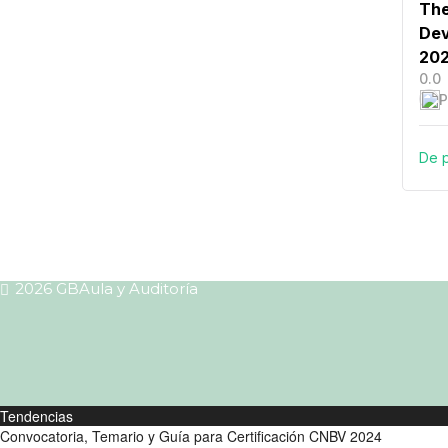
The
Dev
202
0.0
P
De 
2026 GBAula y Auditoría
Tendencias
Convocatoria, Temario y Guía para Certificación CNBV 2024