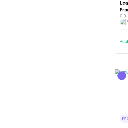
Lea
Fro
0.0
P
Públ
PR