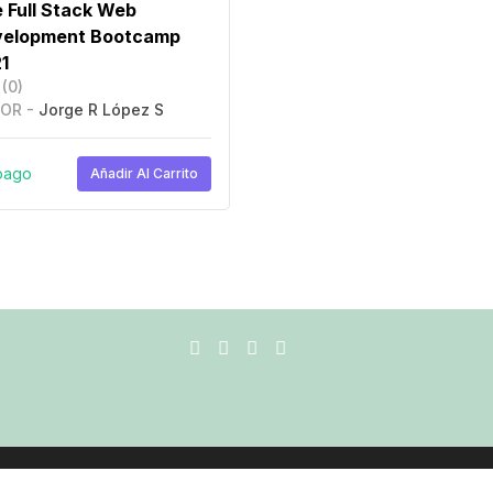
 Full Stack Web
elopment Bootcamp
1
(0)
OR -
Jorge R López S
pago
Añadir Al Carrito